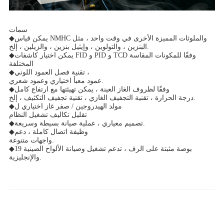
سمات
يمكن قياس NMHC والملوثات المميزة الأخرى في وقت واحد ، مثل
◆
البنزين ، والتولوين ، وإيثيل بنزين ، والزيلين ، إلخ.
يمكن اختيار كاشفات FID و PID و TCD وفقًا للمكونات المقاسة
◆
المختلفة
تقنية فصل العمود اللوني ،
◆
عمود معبأ اختياري وعمود شعري.
وفقًا لظروف الغاز العينة ، يمكن تهيئتها مع ارتفاع كامل
◆
درجة الحرارة ، تقنية التجفيف الغازي ، تقنية تجفيف التكثيف ، إلخ.
مولد الهيدروجين / صفر غاز اختياري ل
◆
تقليل تكاليف تشغيل النظام
تصميم معياري ، عملية صيانة بسيطة وسريعة.
◆
وظيفة اتصال كاملة ، دعم
◆
واجهات متنوعة.
19 بوصة مثبتة على الرف ، تدعم تشغيل وصيانة الألواح الصينية
◆
والإنجليزية.