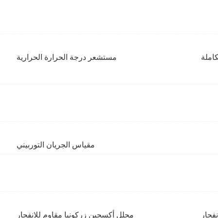
كاملة
مستشعر درجة الحرارة الحرارية
مقياس الجريان التوربيني
فجار
محلل أكسجين زركونيا مقاوم للانفجار