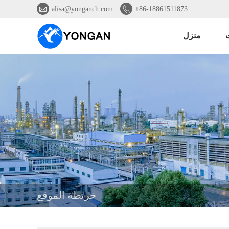


alisa@yonganch.com
+86-18861511873
ت
منزل
خريطة الموقع