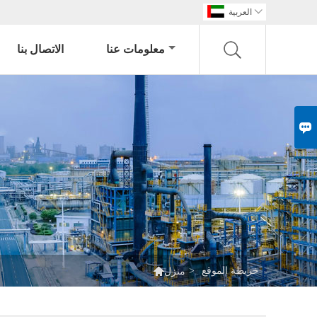

العربية
معلومات عنا
الاتصال بنا


خريطة الموقع
>
منزل