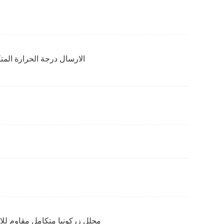
الارسال درجة الحرارة المت
محلل زركونيا متكامل مقاوم للان