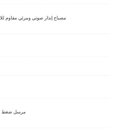
مصباح إنذار صوتي ومرئي مقاوم للان
مرسل ضغط ال